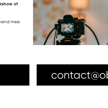
lkshow of
ijvend mee.
contact@obj